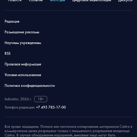
Новости
События
Фото дня
Цифровая энциклопедия
Дискуссион
Редакция
Размещение рекламы
Научным учреждениям
RSS
Правовая информация
Условия использования
Политика конфиденциальности
Indicator, 2026 г.
18+
Телефон редакции:
+7 495 785-17-00
Все права защищены. Полное или частичное копирование материалов Сайта в
коммерческих целях разрешено только с письменного разрешения владельца
Сайта. В случае обнаружения нарушений, виновные лица могут быть