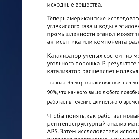
исходные вещества.
Теперь американские исследова
углекислого газа и воды в этило
промышленности этанол может та
антисептика или компонента раз
Катализатор ученых состоит из 
угольного порошка. В результате
катализатор расщепляет молеку
этанола. Электрокаталитическая селек
90%, что намного выше любого подобно
работает в течение длительного време
Чтобы понять, как работает новы
рентгеноструктурный анализ мат
APS. Затем исследователи испол
высокого разрешения и вычислит