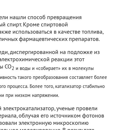
тели нашли способ превращения
вый спирт. Кроме спиртовой
кже использоваться в качестве топлива,
личных фармацевтических препаратов.
меди, диспергированной на подложке из
 электрохимической реакции этот
лы CO
2 и воды и «собирает» их в молекулы
тивность такого преобразования составляет более
го процесса. Более того, катализатор стабильно
ни при низком напряжении.
й электрокатализатор, ученые провели
ериала, облучая его источником фотонов
ьзовали электронную микроскопию
ельное моделирование. В результате