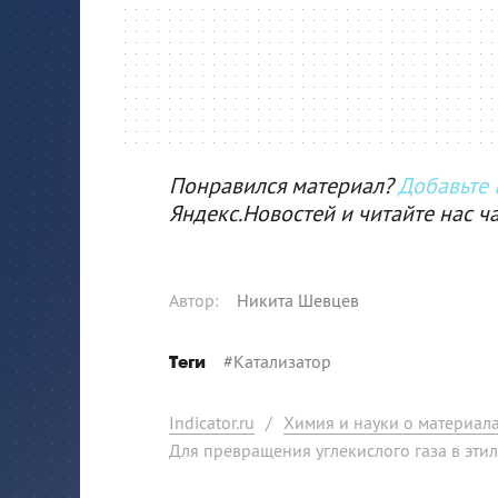
Понравился материал?
Добавьте I
Яндекс.Новостей и читайте нас ч
Автор
:
Никита Шевцев
#
Катализатор
Теги
Indicator.ru
/
Химия и науки о материал
Для превращения углекислого газа в эти