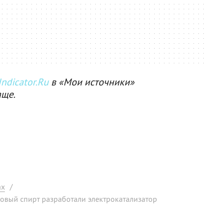
ndicator.Ru
в «Мои источники»
аще.
ах
/
ловый спирт разработали электрокатализатор