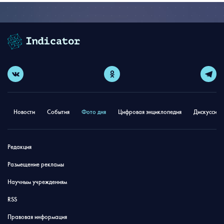
Новости
События
Фото дня
Цифровая энциклопедия
Дискуссион
Редакция
Размещение рекламы
Научным учреждениям
RSS
Правовая информация