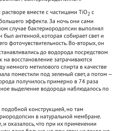
растворе вместе с частицами TiO
с
2
ольшего эффекта. За ночь они сами
анном случае бактериородопсин выполнял
н был антенной, которая собирает свет и
 его фоточувствительность. Во-вторых, он
станавливались до водорода посредством
ак на восстановление затрачиваются
ду немного метилового спирта в качестве
чала поместили под зеленый свет, а потом —
дорода получилось примерно в 74 раза
нное выделение водорода наблюдалось по
 подобной конструкцией, но там
риородопсин в натуральной мембране.
 и оказалось, что при их применении
или даже больше, но при этом на такое же