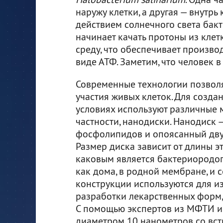
наружу клетки, а другая — внутрь 
действием солнечного света бак
начинает качать протоны из кле
среду, что обеспечивает произво
виде АТФ. Заметим, что человек в
Современные технологии позволя
участия живых клеток. Для созд
условиях используют различные
частности, нанодиски. Нанодиск 
фосфолипидов и опоясанный дву
Размер диска зависит от длины 
каковым является бактериородопс
как дома, в родной мембране, и с
конструкции используются для и
разработки лекарственных форм,
С помощью экспертов из МФТИ и
диаметром 10 нанометров со вс