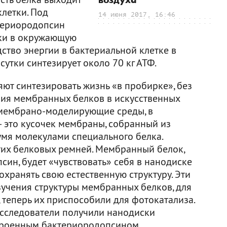
воздуха
клетки. Под
14 июня 2017, 16:46
териородопсин
тки в окружающую
дство энергии в бактериальной клетке в
 сутки синтезирует около 70 кг АТФ.
ют синтезировать жизнь «в пробирке», без
ания мембранных белков в искусственных
 мембрано-моделирующие среды, в
— это кусочек мембраны, собранный из
мя молекулами специального белка.
этих белковых ремней. Мембранный белок,
ин, будет «чувствовать» себя в нанодиске
охранять свою естественную структуру. Эти
зучения структуры мембранных белков, для
 теперь их приспособили для фотокатализа.
сследователи получили нанодиски
троенным бактериородопсином.