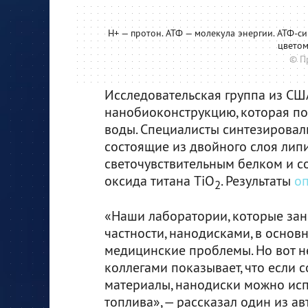
Н+ — протон. АТФ — молекула энергии. АТФ-с
цветом
© П
Исследовательская группа из СШ
нанобиоконструкцию, которая по
воды. Специалисты синтезировал
состоящие из двойного слоя лип
светочувствительным белком и с
оксида титана TiO
. Результаты
о
2
«Наши лаборатории, которые за
частности, нанодисками, в осно
медицинские проблемы. Но вот 
коллегами показывает, что если 
материалы, нанодиски можно исп
топлива», — рассказал один из 