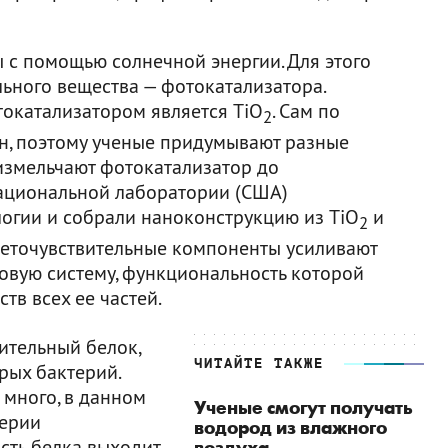
 с помощью солнечной энергии. Для этого
ьного вещества — фотокатализатора.
окатализатором является TiO
. Сам по
2
н, поэтому ученые придумывают разные
измельчают фотокатализатор до
 национальной лаборатории (США)
логии и собрали наноконструкцию из TiO
и
2
веточувствительные компоненты усиливают
новую систему, функциональность которой
тв всех ее частей.
ительный белок,
ЧИТАЙТЕ ТАКЖЕ
рых бактерий.
 много, в данном
Ученые смогут получать
терии
водород из влажного
асть белка выходит