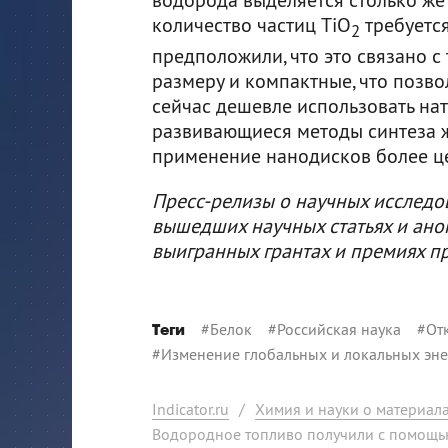
количество частиц TiO
требуетс
2
предположили, что это связано с
размеру и компактные, что позво
сейчас дешевле использовать на
развивающиеся методы синтеза 
применение нанодисков более ц
Пресс-релизы о научных исследо
вышедших научных статьях и ано
выигранных грантах и премиях п
#
Белок
#
Российская наука
#
От
Теги
#
Изменение глобальных и локальных эне
Indicator.ru
/
Химия и науки о материал
Водородное топливо получили с помощь