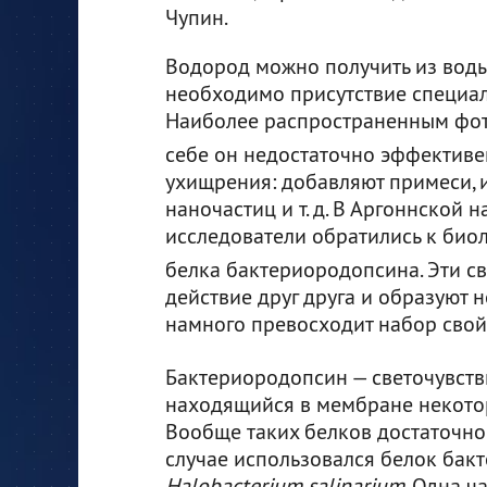
Чупин.
Водород можно получить из воды
необходимо присутствие специал
Наиболее распространенным фот
себе он недостаточно эффективе
ухищрения: добавляют примеси, 
наночастиц и т. д. В Аргоннской
исследователи обратились к био
белка бактериородопсина. Эти с
действие друг друга и образуют 
намного превосходит набор свойс
Бактериородопсин — светочувств
находящийся в мембране некото
Вообще таких белков достаточно
случае использовался белок бак
Halobacterium salinarium
. Одна ч