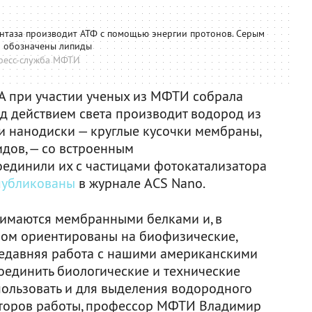
интаза производит АТФ с помощью энергии протонов. Серым
 обозначены липиды
ресс-служба МФТИ
А при участии ученых из МФТИ собрала
д действием света производит водород из
и нанодиски — круглые кусочки мембраны,
идов, — со встроенным
оединили их с частицами фотокатализатора
публикованы
в журнале ACS Nano.
нимаются мембранными белками и, в
вном ориентированы на биофизические,
недавняя работа с нашими американскими
соединить биологические и технические
ользовать и для выделения водородного
авторов работы, профессор МФТИ Владимир