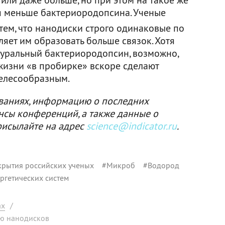
я меньше бактериородопсина. Ученые
 тем, что нанодиски строго одинаковые по
ляет им образовать больше связок. Хотя
туральный бактериородопсин, возможно,
жизни «в пробирке» вскоре сделают
елесообразным.
ваниях, информацию о последних
нсы конференций, а также данные о
рисылайте на адрес
science@indicator.ru
.
крытия российских ученых
#
Микроб
#
Водород
ргетических систем
ах
/
ю нанодисков