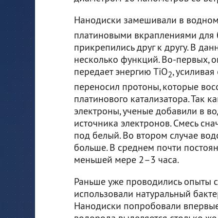
Нанодиски замешивали в водном 
платиновыми вкраплениями для б
прикрепились друг к другу. В д
несколько функций. Во-первых, о
передает энергию TiO
, усиливая
2
переносил протоны, которые вос
платинового катализатора. Так к
электроны, ученые добавили в во
источника электронов. Смесь сна
под белый. Во втором случае во
больше. В среднем почти постоя
меньшей мере 2–3 часа.
Раньше уже проводились опыты с
использовали натуральный бакте
Нанодиски попробовали впервые,
водорода выделяется столько же 