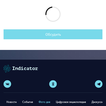
Обсудить
Новости
События
Фото дня
Цифровая энциклопедия
Дискуссион