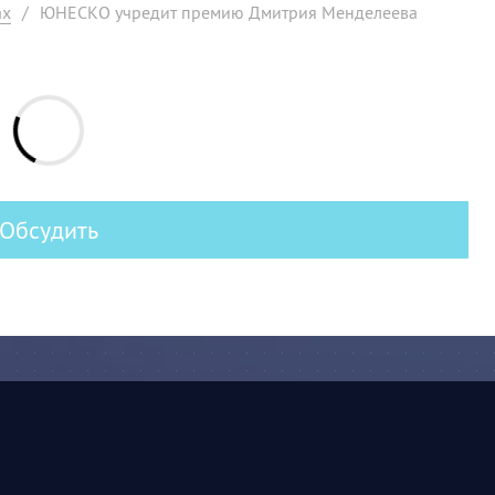
ах
/
ЮНЕСКО учредит премию Дмитрия Менделеева
Обсудить