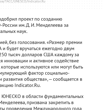
ов/ТАСС/UNESCO/Indicator.Ru
добрил проект по созданию
оссии им. Д. И. Менделеева за
альных наук.
ей, без голосования. «Размер премии
 и будет вручаться ежегодно двум
250 тысяч долларов США каждому за
я инновации и активное содействие
 которые используются или могут быть
имулирующий фактор социально-
и развития общества», — сообщается в
кцию Indicator.Ru.
й ЮНЕСКО в области фундаментальных
 Менделеева, призвана закрепить в
аты проведения Международного года