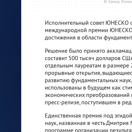
© Замир Усман
Исполнительный совет ЮНЕСКО о
международной премии ЮНЕСКО-Р
достижения в области фундамент
Решение было принято аккламаци
составит 500 тысяч долларов США
отдельным лауреатам в размере 
прорывные открытия, выдающиес
развитию фундаментальных наук,
использованы в будущем как ст
экономических преобразований 
пресс-релизе, поступившем в реда
Единственная премия под эгидо
наук, названная в честь Дмитрия
программе организации результ