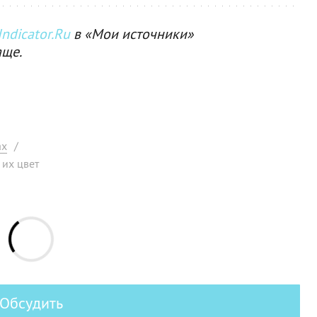
ndicator.Ru
в «Мои источники»
аще.
ах
/
 их цвет
Обсудить