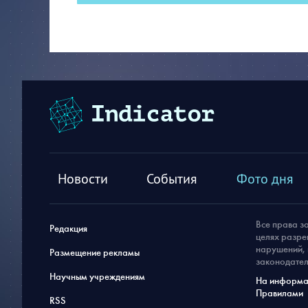
Новости
События
Фото дня
Все права з
Редакция
целях разре
нарушений, 
Размещение рекламы
законодател
Научным учреждениям
На информац
Правилами
RSS