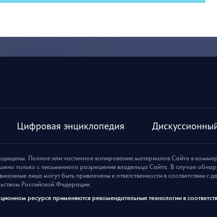
Цифровая энциклопедия
Дискуссионный
ащищены. Полное или частичное копирование материалов Сайта в комме
шено только с письменного разрешения владельца Сайта. В случае обна
виновные лица могут быть привлечены к ответственности в соответствии с 
ьством Российской Федерации.
ионном ресурсе применяются рекомендательные технологии в соответств