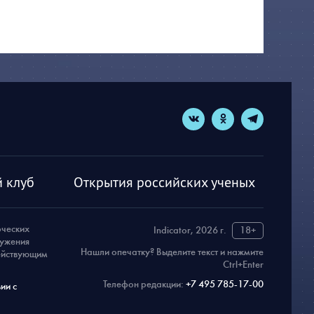
 клуб
Открытия российских ученых
рческих
Indicator, 2026 г.
18+
ружения
Нашли опечатку? Выделите текст и нажмите
действующим
Ctrl+Enter
Телефон редакции:
+7 495 785-17-00
ии с