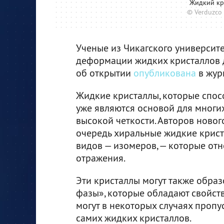
Жидкий кр
© Verduzco 
Ученые из Чикагского университ
деформации жидких кристаллов д
об открытии
опубликована
в жур
Жидкие кристаллы, которые спо
уже являются основой для многих
высокой четкости. Авторов ново
очередь хиральные жидкие крист
видов — изомеров, — которые отн
отражения.
Эти кристаллы могут также обра
фазы», которые обладают свойств
могут в некоторых случаях пропу
самих жидких кристаллов.