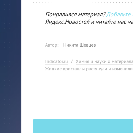
Понравился материал?
Добавьте I
Яндекс.Новостей и читайте нас ч
Автор
:
Никита Шевцев
Indicator.ru
/
Химия и науки о материал
Жидкие кристаллы растянули и изменили