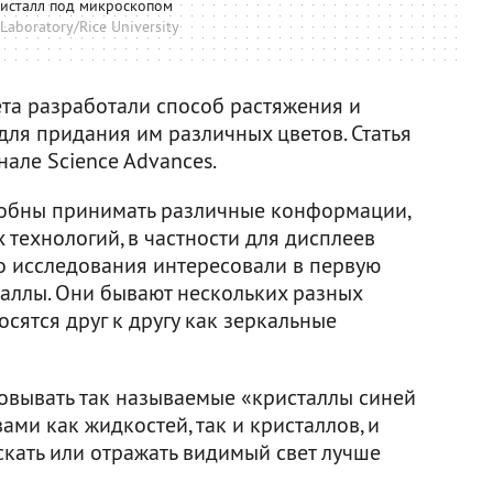
исталл под микроскопом
Laboratory/Rice University
ета разработали способ растяжения и
ля придания им различных цветов. Статья
нале Science Advances.
собны принимать различные конформации,
 технологий, в частности для дисплеев
го исследования интересовали в первую
аллы. Они бывают нескольких разных
осятся друг к другу как зеркальные
зовывать так называемые «кристаллы синей
ами как жидкостей, так и кристаллов, и
скать или отражать видимый свет лучше