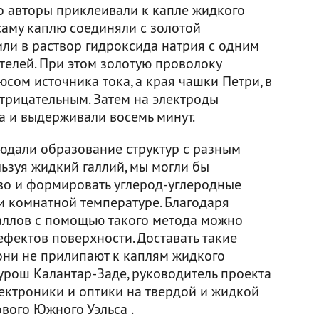
го авторы приклеивали к капле жидкого
саму каплю соединяли с золотой
или в раствор гидроксида натрия с одним
телей. При этом золотую проволоку
сом источника тока, а края чашки Петри, в
отрицательным. Затем на электроды
а и выдерживали восемь минут.
людали образование структур с разным
ьзуя жидкий галлий, мы могли бы
во и формировать углерод-углеродные
и комнатной температуре. Благодаря
аллов с помощью такого метода можно
ефектов поверхности. Доставать такие
к они не прилипают к каплям жидкого
урош Калантар-Заде, руководитель проекта
ектроники и оптики на твердой и жидкой
вого Южного Уэльса .