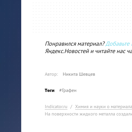
Понравился материал?
Добавьте I
Яндекс.Новостей и читайте нас ч
Автор
:
Никита Шевцев
#
Графен
Теги
Indicator.ru
/
Химия и науки о материал
На поверхности жидкого металла создал