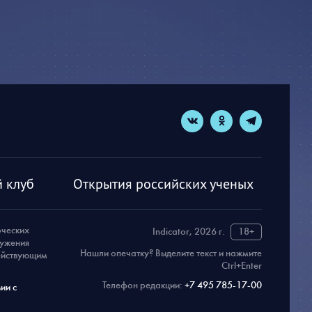
 клуб
Открытия российских ученых
рческих
Indicator, 2026 г.
18+
ружения
Нашли опечатку? Выделите текст и нажмите
действующим
Ctrl+Enter
Телефон редакции:
+7 495 785-17-00
ии с