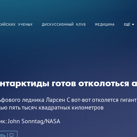
СИЙСКИХ УЧЕНЫХ
ДИСКУССИОННЫЙ КЛУБ
МЕДИЦИНА
ЕЩЁ
нтарктиды готов отколоться 
фового ледника Ларсен С вот-вот отколется гиган
ью пять тысяч квадратных километров
ик:
John Sonntag/NASA
ить