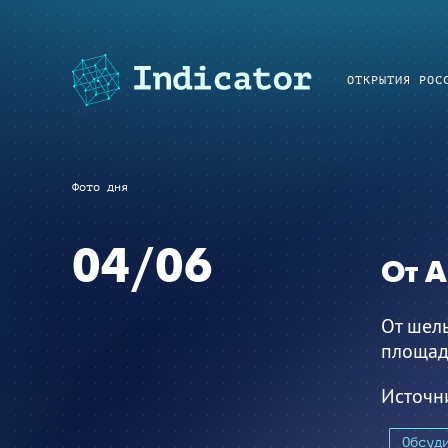
ОТКРЫТИЯ РОС
Фото дня
04/06
От А
От шель
площад
Источн
Обсуд