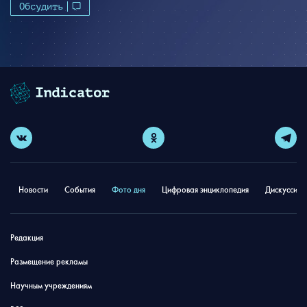
Обсудить
Новости
События
Фото дня
Цифровая энциклопедия
Дискуссион
Редакция
Размещение рекламы
Научным учреждениям