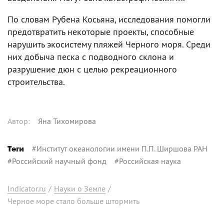
По словам Рубена Косьяна, исследования помогли
предотвратить некоторые проекты, способные
нарушить экосистему пляжей Черного моря. Среди
них добыча песка с подводного склона и
разрушение дюн с целью рекреационного
строительства.
Автор
:
Яна Тихомирова
#
Институт океанологии имени П.П. Ширшова РАН
Теги
#
Российский научный фонд
#
Российская наука
Indicator.ru
/
Науки о Земле
/
Черное море стало больше штормить