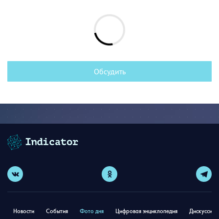
Обсудить
Новости
События
Фото дня
Цифровая энциклопедия
Дискуссион