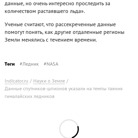
данные, но очень интересно проследить за
количеством растаявшего льда».
Ученые считают, что рассекреченные данные
помогут понять, как другие отдаленные регионы
Земли менялись с течением времени.
#
Ледник
#
NASA
Теги
Indicator.ru
/
Науки о Земле
/
Данные спутников-шпионов указали на темпы таяния
гималайских ледников