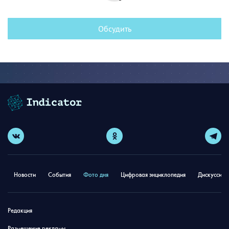
Обсудить
Новости
События
Фото дня
Цифровая энциклопедия
Дискуссион
Редакция
Размещение рекламы