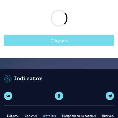
Обсудить
Новости
События
Фото дня
Цифровая энциклопедия
Дискуссион