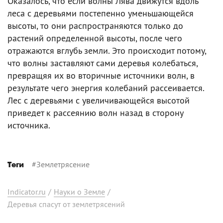
Оказалось, что если волны Лява движутся вдоль
леса с деревьями постепенно уменьшающейся
высоты, то они распространяются только до
растений определенной высоты, после чего
отражаются вглубь земли. Это происходит потому,
что волны заставляют сами деревья колебаться,
превращяя их во вторичные источники волн, в
результате чего энергия колебаний рассеивается.
Лес с деревьями с увеличивающейся высотой
приведет к рассеянию волн назад в сторону
источника.
#
Землетрясение
Теги
Indicator.ru
/
Науки о Земле
/
Деревья спасут от землетрясений