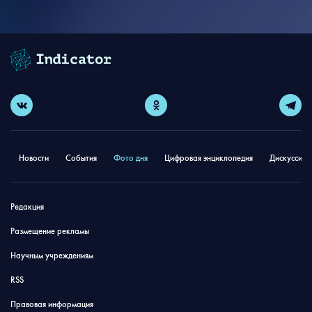
Новости
События
Фото дня
Цифровая энциклопедия
Дискуссион
Редакция
Размещение рекламы
Научным учреждениям
RSS
Правовая информация