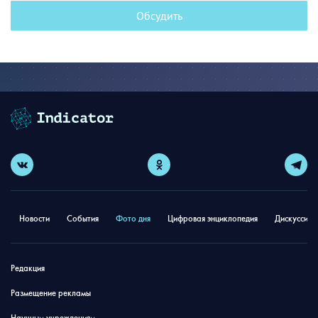
Обсудить
Новости
События
Фото дня
Цифровая энциклопедия
Дискуссион
Редакция
Размещение рекламы