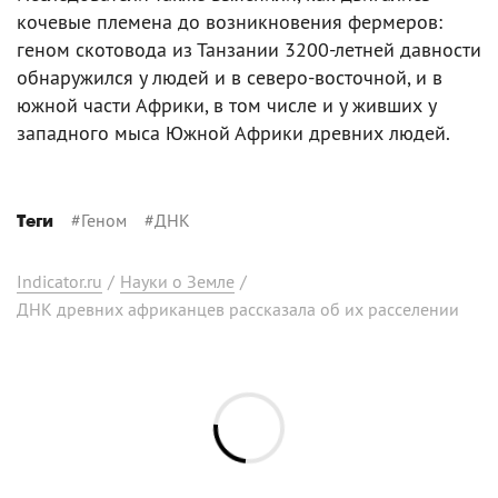
кочевые племена до возникновения фермеров:
геном скотовода из Танзании 3200-летней давности
обнаружился у людей и в северо-восточной, и в
южной части Африки, в том числе и у живших у
западного мыса Южной Африки древних людей.
#
Геном
#
ДНК
Теги
Indicator.ru
/
Науки о Земле
/
ДНК древних африканцев рассказала об их расселении