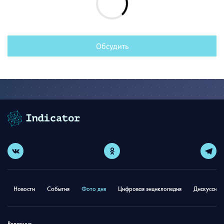
Обсудить
Новости
События
Фото дня
Цифровая энциклопедия
Дискуссион