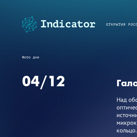
ОТКРЫТИЯ РОС
Фото дня
04/12
Гало
Над об
оптичес
источни
микрок
кольцо.