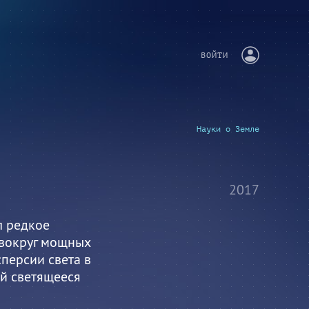
ВОЙТИ
Науки о Земле
2017
л редкое
 вокруг мощных
сперсии света в
й светящееся