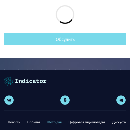
Обсудить
Новости
События
Фото дня
Цифровая энциклопедия
Дискуссион