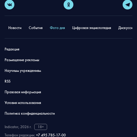
Новости
События
Фото дня
Цифровая энциклопедия
Дискуссион
Редакция
Размещение рекламы
Научным учреждениям
RSS
Правовая информация
Условия использования
Политика конфиденциальности
Indicator, 2026 г.
18+
Телефон редакции:
+7 495 785-17-00