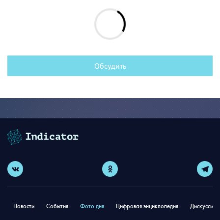
Обсудить
Новости
События
Фото дня
Цифровая энциклопедия
Дискуссион