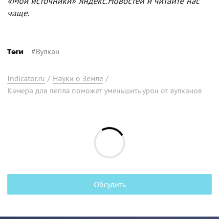
«Мои источники» Яндекс.Новостей и читайте нас
чаще.
#
Вулкан
Теги
Indicator.ru
/
Науки о Земле
/
Камера для пепла поможет уменьшить урон от вулканов
Обсудить