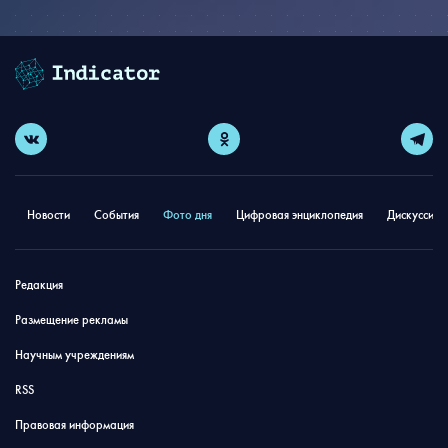
Новости
События
Фото дня
Цифровая энциклопедия
Дискуссион
Редакция
Размещение рекламы
Научным учреждениям
RSS
Правовая информация