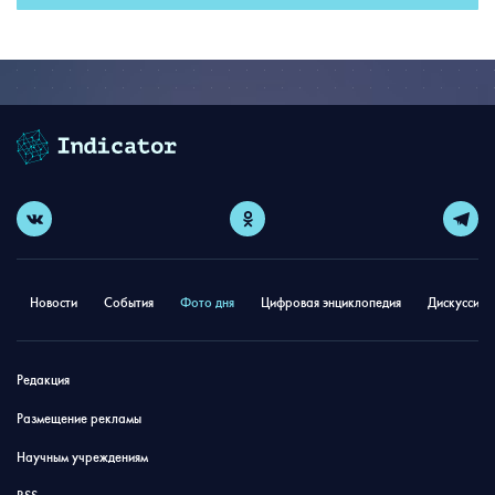
Новости
События
Фото дня
Цифровая энциклопедия
Дискуссион
Редакция
Размещение рекламы
Научным учреждениям