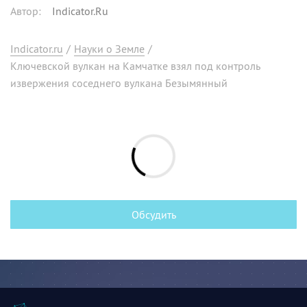
Автор
:
Indicator.Ru
Indicator.ru
/
Науки о Земле
/
Ключевской вулкан на Камчатке взял под контроль
извержения соседнего вулкана Безымянный
Обсудить