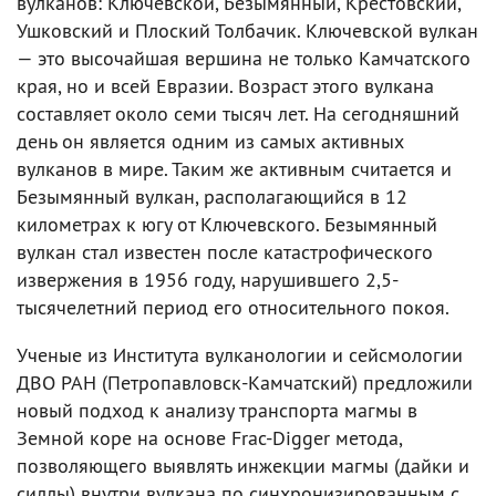
вулканов: Ключевской, Безымянный, Крестовский,
Ушковский и Плоский Толбачик. Ключевской вулкан
— это высочайшая вершина не только Камчатского
края, но и всей Евразии. Возраст этого вулкана
составляет около семи тысяч лет. На сегодняшний
день он является одним из самых активных
вулканов в мире. Таким же активным считается и
Безымянный вулкан, располагающийся в 12
километрах к югу от Ключевского. Безымянный
вулкан стал известен после катастрофического
извержения в 1956 году, нарушившего 2,5-
тысячелетний период его относительного покоя.
Ученые из Института вулканологии и сейсмологии
ДВО РАН (Петропавловск-Камчатский) предложили
новый подход к анализу транспорта магмы в
Земной коре на основе Frac-Digger метода,
позволяющего выявлять инжекции магмы (дайки и
силлы) внутри вулкана по синхронизированным с