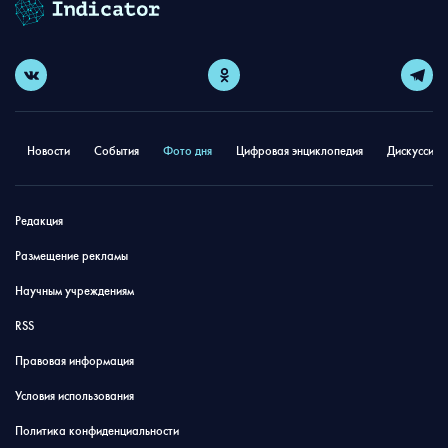
Новости
События
Фото дня
Цифровая энциклопедия
Дискуссион
Редакция
Размещение рекламы
Научным учреждениям
RSS
Правовая информация
Условия использования
Политика конфиденциальности