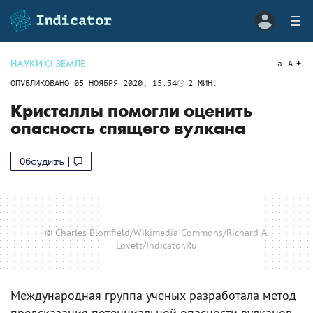
НАУКИ О ЗЕМЛЕ
a
A
ОПУБЛИКОВАНО
05 НОЯБРЯ 2020, 15:34
2
МИН.
Кристаллы помогли оценить
опасность спящего вулкана
Обсудить
© Charles Blomfield/Wikimedia Commons/Richard A.
Lovett/Indicator.Ru
Международная группа ученых разработала метод
предсказания потенциальной опасности вулканов.