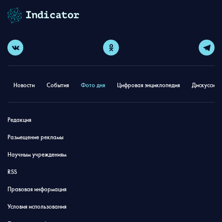
Новости
События
Фото дня
Цифровая энциклопедия
Дискуссион
Редакция
Размещение рекламы
Научным учреждениям
RSS
Правовая информация
Условия использования