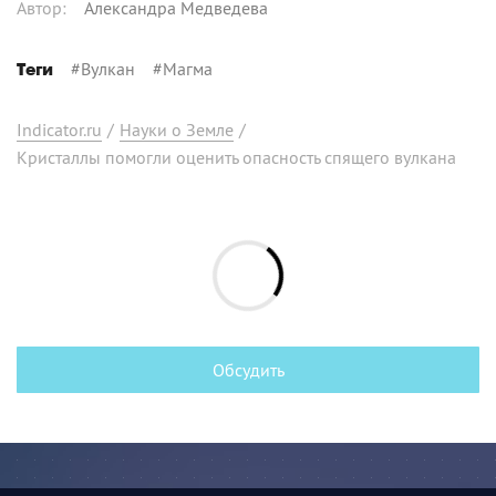
Автор
:
Александра Медведева
#
Вулкан
#
Магма
Теги
Indicator.ru
/
Науки о Земле
/
Кристаллы помогли оценить опасность спящего вулкана
Обсудить