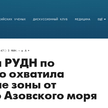
СИЙСКИХ УЧЕНЫХ
ДИСКУССИОННЫЙ КЛУБ
МЕДИЦИНА
ЕЩЁ
:47
3
МИН.
a
A
а РУДН по
ю охватила
е зоны от
 Азовского моря