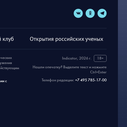
 клуб
Открытия российских ученых
рческих
Indicator, 2026 г.
18+
ружения
Нашли опечатку? Выделите текст и нажмите
действующим
Ctrl+Enter
Телефон редакции:
+7 495 785-17-00
ии с