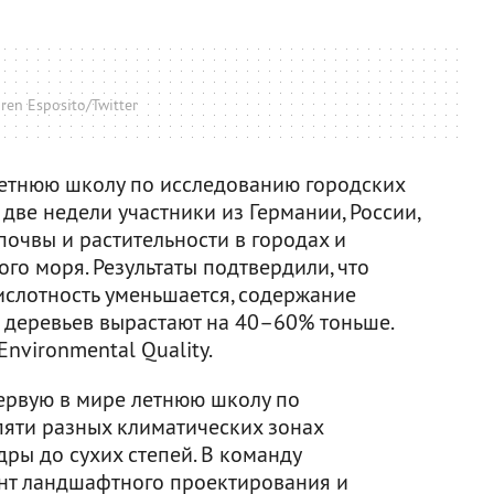
ren Esposito/Twitter
етнюю школу по исследованию городских
 две недели участники из Германии, России,
очвы и растительности в городах и
ого моря. Результаты подтвердили, что
ислотность уменьшается, содержание
ы деревьев вырастают на 40–60% тоньше.
 Environmental Quality.
ервую в мире летнюю школу по
пяти разных климатических зонах
дры до сухих степей. В команду
нт ландшафтного проектирования и