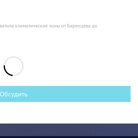
атила климатические зоны от Баренцева до
Обсудить