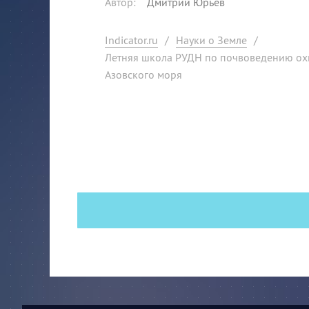
Автор
:
Дмитрий Юрьев
Indicator.ru
/
Науки о Земле
/
Летняя школа РУДН по почвоведению охв
Азовского моря