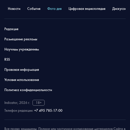
Новости
События
Фото дня
Цифровая энциклопедия
Дискуссион
Редакция
Размещение рекламы
Научным учреждениям
RSS
Правовая информация
Условия использования
Политика конфиденциальности
Indicator, 2026 г.
18+
Телефон редакции:
+7 495 785-17-00
Все права защищены. Полное или частичное копирование материалов Сайта в