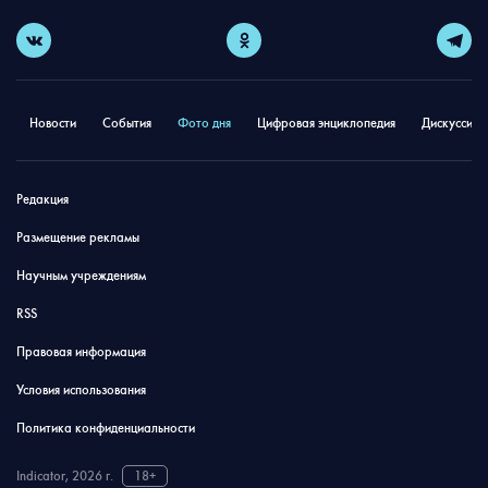
Новости
События
Фото дня
Цифровая энциклопедия
Дискуссион
Редакция
Размещение рекламы
Научным учреждениям
RSS
Правовая информация
Условия использования
Политика конфиденциальности
Indicator, 2026 г.
18+