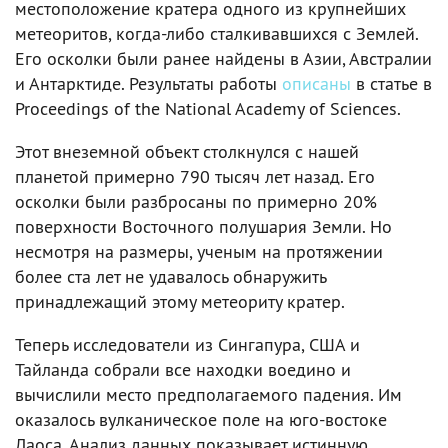
местоположение кратера одного из крупнейших
метеоритов, когда-либо сталкивавшихся с Землей.
Его осколки были ранее найдены в Азии, Австралии
и Антарктиде. Результаты работы
описаны
в статье в
Proceedings of the National Academy of Sciences.
Этот внеземной объект столкнулся с нашей
планетой примерно 790 тысяч лет назад. Его
осколки были разбросаны по примерно 20%
поверхности Восточного полушария Земли. Но
несмотря на размеры, ученым на протяжении
более ста лет не удавалось обнаружить
принадлежащий этому метеориту кратер.
Теперь исследователи из Сингапура, США и
Тайланда собрали все находки воедино и
вычислили место предполагаемого падения. Им
оказалось вулканическое поле на юго-востоке
Лаоса. Анализ данных показывает истинную