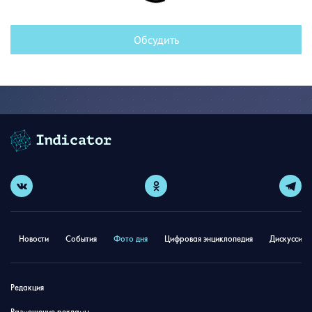
Обсудить
Новости
События
Фото дня
Цифровая энциклопедия
Дискуссион
Редакция