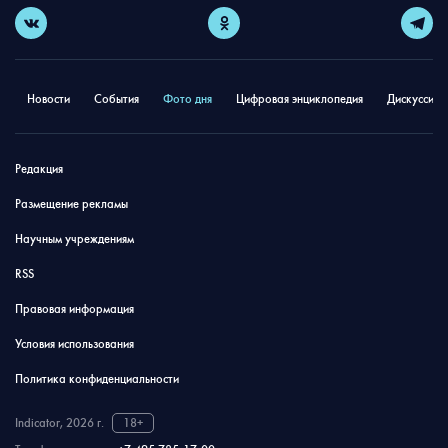
Новости
События
Фото дня
Цифровая энциклопедия
Дискуссион
Редакция
Размещение рекламы
Научным учреждениям
RSS
Правовая информация
Условия использования
Политика конфиденциальности
Indicator, 2026 г.
18+