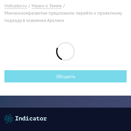
Indicator.ru
/
Науки о Земле
/
Минэкономразвития предложило перейти к проектному
подходу в освоении Арктики
Обсудить