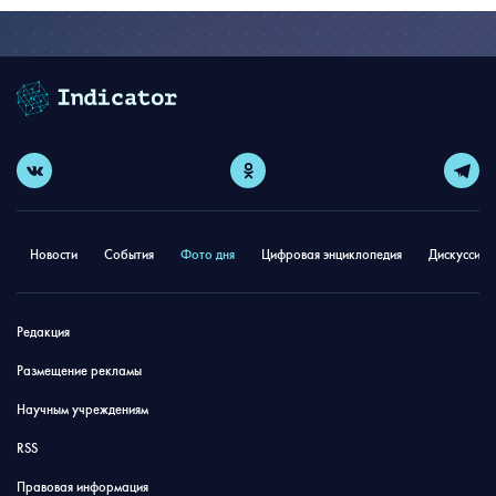
Новости
События
Фото дня
Цифровая энциклопедия
Дискуссион
Редакция
Размещение рекламы
Научным учреждениям
RSS
Правовая информация