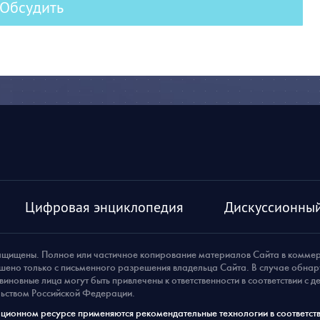
Обсудить
Цифровая энциклопедия
Дискуссионный
ащищены. Полное или частичное копирование материалов Сайта в комме
шено только с письменного разрешения владельца Сайта. В случае обна
виновные лица могут быть привлечены к ответственности в соответствии с 
ьством Российской Федерации.
ионном ресурсе применяются рекомендательные технологии в соответств