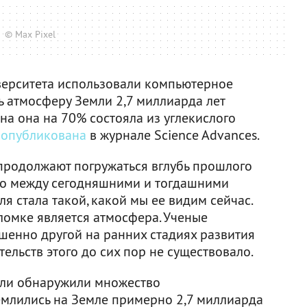
© Max Pixel
верситета использовали компьютерное
ь атмосферу Земли 2,7 миллиарда лет
ена она на 70% состояла из углекислого
а
опубликована
в журнале Science Advances.
 продолжают погружаться вглубь прошлого
во между сегодняшними и тогдашними
ля стала такой, какой мы ее видим сейчас.
ломке является атмосфера. Ученые
шенно другой на ранних стадиях развития
ельств этого до сих пор не существовало.
ели обнаружили множество
млились на Земле примерно 2,7 миллиарда