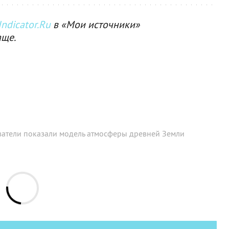
ndicator.Ru
в «Мои источники»
аще.
ватели показали модель атмосферы древней Земли