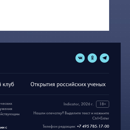
 клуб
Открытия российских ученых
рческих
Indicator, 2026 г.
18+
ружения
Нашли опечатку? Выделите текст и нажмите
действующим
Ctrl+Enter
Телефон редакции:
+7 495 785-17-00
ии с