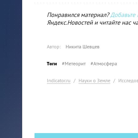
Понравился материал?
Добавьте I
Яндекс.Новостей и читайте нас ч
Автор
:
Никита Шевцев
#
Метеорит
#
Атмосфера
Теги
Indicator.ru
/
Науки о Земле
/
Исследо