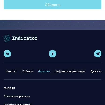
Обсудить
Новости
События
Фото дня
Цифровая энциклопедия
Дискуссион
Редакция
Размещение рекламы
Научным учреждениям