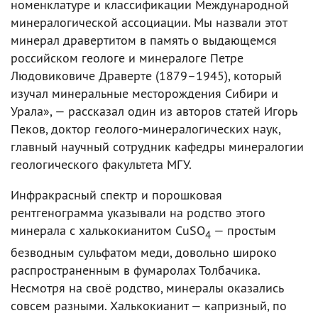
номенклатуре и классификации Международной
минералогической ассоциации. Мы назвали этот
минерал дравертитом в память о выдающемся
российском геологе и минералоге Петре
Людовиковиче Драверте (1879–1945), который
изучал минеральные месторождения Сибири и
Урала», — рассказал один из авторов статей Игорь
Пеков, доктор геолого-минералогических наук,
главный научный сотрудник кафедры минералогии
геологического факультета МГУ.
Инфракрасный спектр и порошковая
рентгенограмма указывали на родство этого
минерала с халькокианитом CuSO
— простым
4
безводным сульфатом меди, довольно широко
распространенным в фумаролах Толбачика.
Несмотря на своё родство, минералы оказались
совсем разными. Халькокианит — капризный, по