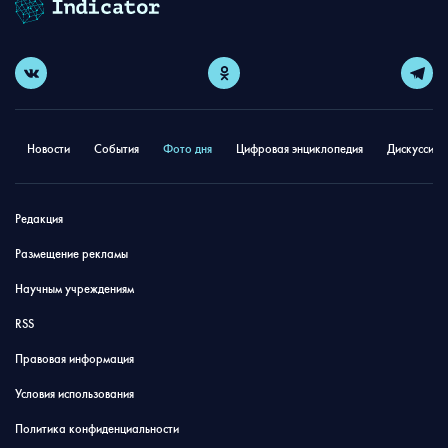
Новости
События
Фото дня
Цифровая энциклопедия
Дискуссион
Редакция
Размещение рекламы
Научным учреждениям
RSS
Правовая информация
Условия использования
Политика конфиденциальности