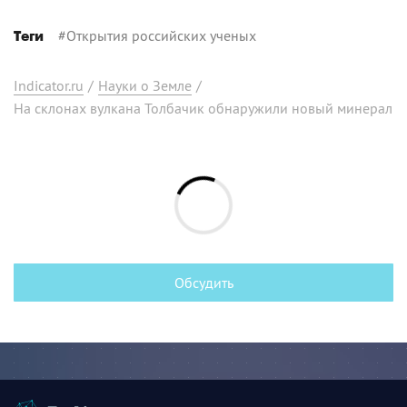
#
Открытия российских ученых
Теги
Indicator.ru
/
Науки о Земле
/
На склонах вулкана Толбачик обнаружили новый минерал
Обсудить