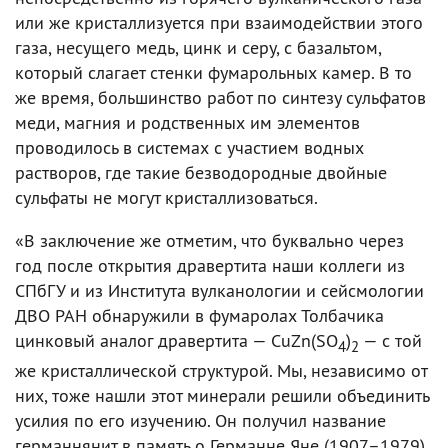
или же кристаллизуется при взаимодействии этого
газа, несущего медь, цинк и серу, с базальтом,
который слагает стенки фумарольных камер. В то
же время, большинство работ по синтезу сульфатов
меди, магния и родственных им элементов
проводилось в системах с участием водных
растворов, где такие безводородные двойные
сульфаты не могут кристаллизоваться.
«В заключение же отметим, что буквально через
год после открытия дравертита наши коллеги из
СПбГУ и из Института вулканологии и сейсмологии
ДВО РАН обнаружили в фумаролах Толбачика
цинковый аналог дравертита — CuZn(SO
)
— с той
4
2
же кристаллической структурой. Мы, независимо от
них, тоже нашли этот минерали решили объединить
усилия по его изучению. Он получил название
германнянит в память о Германне Яне (1907–1979),