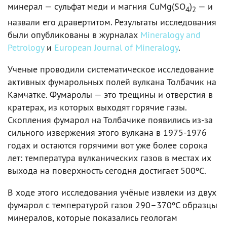
минерал — сульфат меди и магния CuMg(SO
)
— и
4
2
назвали его дравертитом. Результаты исследования
были опубликованы в журналах
Mineralogy and
Petrology
и
European Journal of Mineralogy
.
Ученые проводили систематическое исследование
активных фумарольных полей вулкана Толбачик на
Камчатке. Фумаролы — это трещины и отверстия в
кратерах, из которых выходят горячие газы.
Скопления фумарол на Толбачике появились из-за
сильного извержения этого вулкана в 1975-1976
годах и остаются горячими вот уже более сорока
лет: температура вулканических газов в местах их
выхода на поверхность сегодня достигает 500ºC.
В ходе этого исследования учёные извлеки из двух
фумарол с температурой газов 290–370ºC образцы
минералов, которые показались геологам