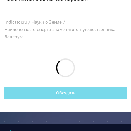
Indicator.ru
/
Науки о Земле
/
Найдено место смерти знаменитого путешественника
Лаперуза
Обсудить