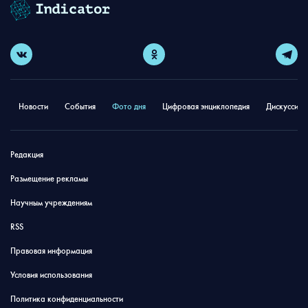
Новости
События
Фото дня
Цифровая энциклопедия
Дискуссион
Редакция
Размещение рекламы
Научным учреждениям
RSS
Правовая информация
Условия использования
Политика конфиденциальности