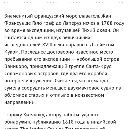
Знаменитый французский мореплаватель Жан-
Франсуа де Гало граф де Лаперуз исчез в 1788 году
во время экспедиции, изучавшей Тихий океан. Он
считается одним из двух величайших
исследователей XVIII века наравне с Джеймсом
Куком. Последнее достоверно известное место
пребывания его экспедиции — небольшой остров
Ваникоро, принадлежащий группе Санта-Крус
Соломоновых островов, где два его корабля
потерпели крушение. Считается, что команда
сумела соорудить меньшее двухмачтовое судно из
обломков старых и отплыло в неизвестном
направлении.
Гэррику Хитчкоку, автору работы, удалось
обнаружить публикацию 1818 года в индийской
газете The Madras Courier. Там говорится об