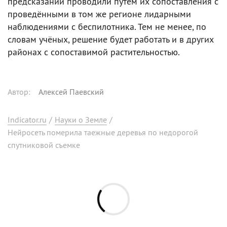
предсказаний проводили путём их сопоставления с
проведёнными в том же регионе лидарными
наблюдениями с беспилотника. Тем не менее, по
словам учёных, решение будет работать и в других
районах с сопоставимой растительностью.
Автор
:
Алексей Паевский
Indicator.ru
/
Науки о Земле
/
Нейросеть померила таежные деревья по недорогой
спутниковой съ​​емке