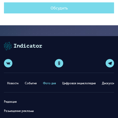
Обсудить
Новости
События
Фото дня
Цифровая энциклопедия
Дискуссион
Редакция
Размещение рекламы