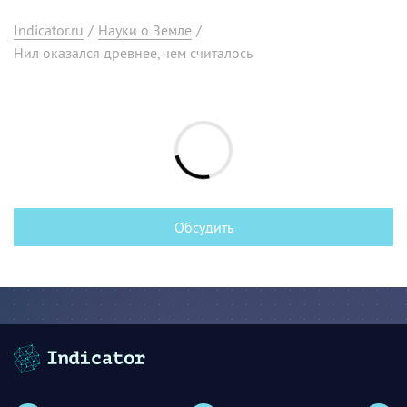
Indicator.ru
/
Науки о Земле
/
Нил оказался древнее, чем считалось
Обсудить