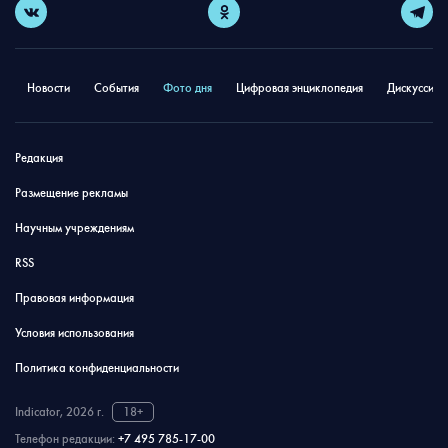
Новости
События
Фото дня
Цифровая энциклопедия
Дискуссион
Редакция
Размещение рекламы
Научным учреждениям
RSS
Правовая информация
Условия использования
Политика конфиденциальности
Indicator, 2026 г.
18+
Телефон редакции:
+7 495 785-17-00