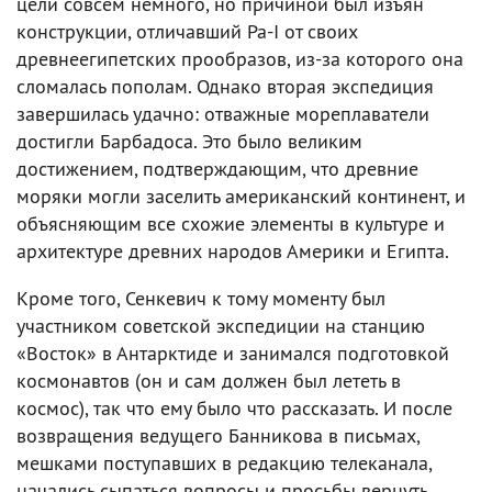
цели совсем немного, но причиной был изъян
конструкции, отличавший Ра-I от своих
древнеегипетских прообразов, из-за которого она
сломалась пополам. Однако вторая экспедиция
завершилась удачно: отважные мореплаватели
достигли Барбадоса. Это было великим
достижением, подтверждающим, что древние
моряки могли заселить американский континент, и
объясняющим все схожие элементы в культуре и
архитектуре древних народов Америки и Египта.
Кроме того, Сенкевич к тому моменту был
участником советской экспедиции на станцию
«Восток» в Антарктиде и занимался подготовкой
космонавтов (он и сам должен был лететь в
космос), так что ему было что рассказать. И после
возвращения ведущего Банникова в письмах,
мешками поступавших в редакцию телеканала,
начались сыпаться вопросы и просьбы вернуть