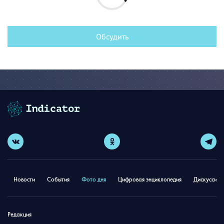
Обсудить
Новости
События
Фото дня
Цифровая энциклопедия
Дискуссион
Редакция