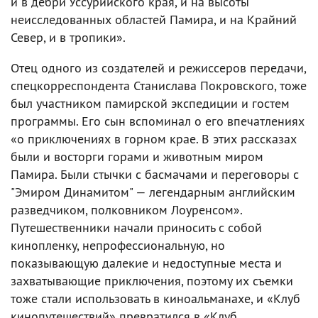
и в дебри Уссурийского края, и на высоты
неисследованных областей Памира, и на Крайний
Север, и в тропики».
Отец одного из создателей и режиссеров передачи,
спецкорреспондента Станислава Покровского, тоже
был участником памирской экспедиции и гостем
программы. Его сын вспоминал о его впечатлениях
«о приключениях в горном крае. В этих рассказах
были и восторги горами и животным миром
Памира. Были стычки с басмачами и переговоры с
"Эмиром Динамитом" — легендарным английским
разведчиком, полковником Лоуренсом».
Путешественники начали приносить с собой
кинопленку, непрофессиональную, но
показывающую далекие и недоступные места и
захватывающие приключения, поэтому их съемки
тоже стали использовать в киноальманахе, и «Клуб
кинопутешествий» превратился в «Клуб