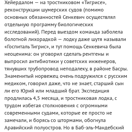
Хейердалом — на тростниковом «Тигрисе»,
реконструкции шумерских судов (помимо
основных обязанностей Сенкевич осуществлял
отдельную программу биологических
исследований). Перед выездом команда заболела
болотной лихорадкой — лодку даже шутя называли
«Госпиталь Тигрис», и тут помощь Сенкевича была
неоценима: он уговорил сделать рентгены и
выпросил антибиотики у советских инженеров,
тянувших трубопровод неподалеку, в районе Басры.
Знаменитый норвежец очень подружился с русским
медиком, говорил даже, что не знает, старший сын
ли его Юрий или младший брат. Экспедиция
продлилась 4,5 месяца, и тростниковая лодка, с
трудом избегая столкновения с огромными
современными судами, которые ее просто не
замечали, и борясь со штормами, обогнула
Аравийский полуостров. Но в Баб-эль-Мандебский