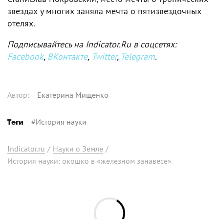
звездах у многих заняла мечта о пятизвездочных
отелях.
Подписывайтесь на Indicator.Ru в соцсетях:
Facebook
,
ВКонтакте
,
Twitter
,
Telegram
.
Автор
:
Екатерина Мищенко
#
История науки
Теги
Indicator.ru
/
Науки о Земле
/
История науки: окошко в «железном занавесе»