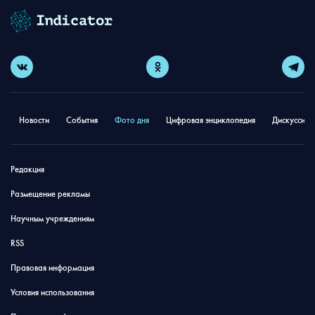
Новости
События
Фото дня
Цифровая энциклопедия
Дискуссион
Редакция
Размещение рекламы
Научным учреждениям
RSS
Правовая информация
Условия использования