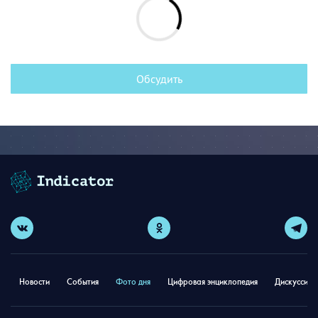
Обсудить
Новости
События
Фото дня
Цифровая энциклопедия
Дискуссион