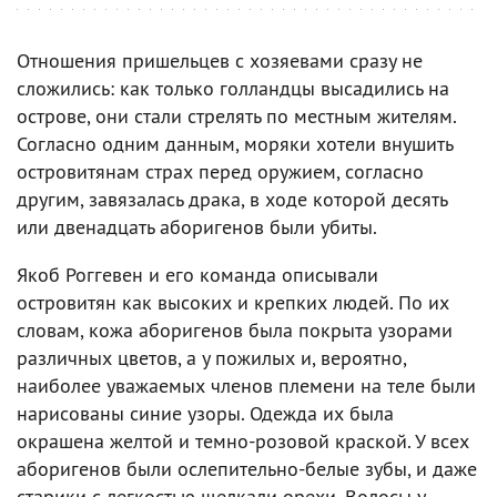
Отношения пришельцев с хозяевами сразу не
сложились: как только голландцы высадились на
острове, они стали стрелять по местным жителям.
Согласно одним данным, моряки хотели внушить
островитянам страх перед оружием, согласно
другим, завязалась драка, в ходе которой десять
или двенадцать аборигенов были убиты.
Якоб Роггевен и его команда описывали
островитян как высоких и крепких людей. По их
словам, кожа аборигенов была покрыта узорами
различных цветов, а у пожилых и, вероятно,
наиболее уважаемых членов племени на теле были
нарисованы синие узоры. Одежда их была
окрашена желтой и темно-розовой краской. У всех
аборигенов были ослепительно-белые зубы, и даже
старики с легкостью щелкали орехи. Волосы у