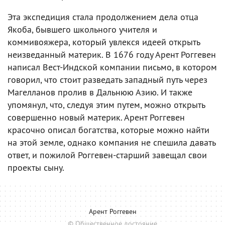
Эта экспедиция стала продолжением дела отца
Якоба, бывшего школьного учителя и
коммивояжера, который увлекся идеей открыть
неизведанный материк. В 1676 году Арент Роггевен
написал Вест-Индской компании письмо, в котором
говорил, что стоит разведать западный путь через
Магелланов пролив в Дальнюю Азию. И также
упомянул, что, следуя этим путем, можно открыть
совершенно новый материк. Арент Роггевен
красочно описал богатства, которые можно найти
на этой земле, однако компания не спешила давать
ответ, и пожилой Роггевен-старший завещал свои
проекты сыну.
Арент Роггевен
© Общественное достояние