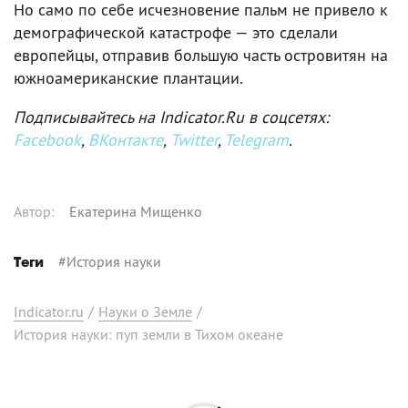
Но само по себе исчезновение пальм не привело к
демографической катастрофе — это сделали
европейцы, отправив большую часть островитян на
южноамериканские плантации.
Подписывайтесь на Indicator.Ru в соцсетях:
Facebook
,
ВКонтакте
,
Twitter
,
Telegram
.
Автор
:
Екатерина Мищенко
#
История науки
Теги
Indicator.ru
/
Науки о Земле
/
История науки: пуп земли в Тихом океане