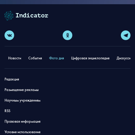
Новости
События
Фото дня
Цифровая энциклопедия
Дискуссион
Редакция
Размещение рекламы
Научным учреждениям
RSS
Правовая информация
Условия использования