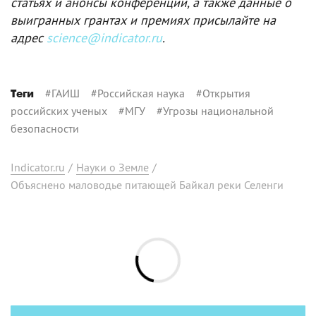
статьях и анонсы конференций, а также данные о
выигранных грантах и премиях присылайте на
адрес
science@indicator.ru
.
#
ГАИШ
#
Российская наука
#
Открытия
Теги
российских ученых
#
МГУ
#
Угрозы национальной
безопасности
Indicator.ru
/
Науки о Земле
/
Объяснено маловодье питающей Байкал реки Селенги