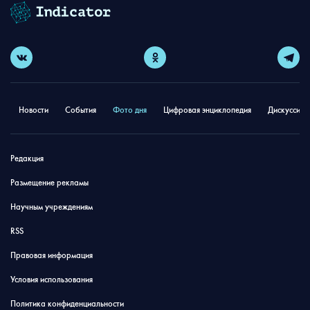
Новости
События
Фото дня
Цифровая энциклопедия
Дискуссион
Редакция
Размещение рекламы
Научным учреждениям
RSS
Правовая информация
Условия использования
Политика конфиденциальности