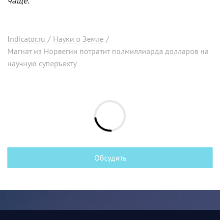
чаще.
Indicator.ru
/
Науки о Земле
/
Магнат из Норвегии потратит полмиллиарда долларов на
научную суперъяхту
Обсудить