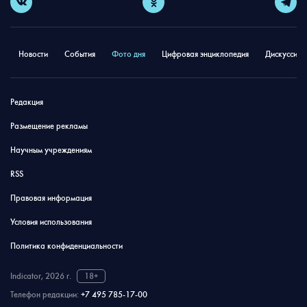
Новости
События
Фото дня
Цифровая энциклопедия
Дискуссион
Редакция
Размещение рекламы
Научным учреждениям
RSS
Правовая информация
Условия использования
Политика конфиденциальности
Indicator, 2026 г.
18+
Телефон редакции:
+7 495 785-17-00