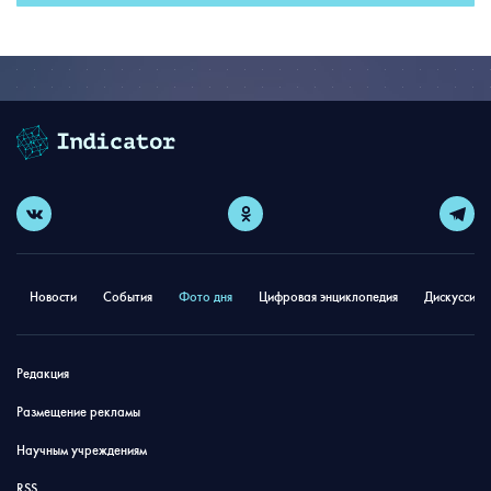
Новости
События
Фото дня
Цифровая энциклопедия
Дискуссион
Редакция
Размещение рекламы
Научным учреждениям
RSS