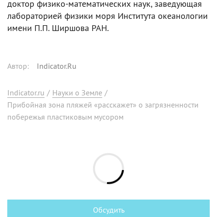
доктор физико-математических наук, заведующая
лабораторией физики моря Института океанологии
имени П.П. Ширшова РАН.
Автор
:
Indicator.Ru
Indicator.ru
/
Науки о Земле
/
Прибойная зона пляжей «расскажет» о загрязненности
побережья пластиковым мусором
Обсудить