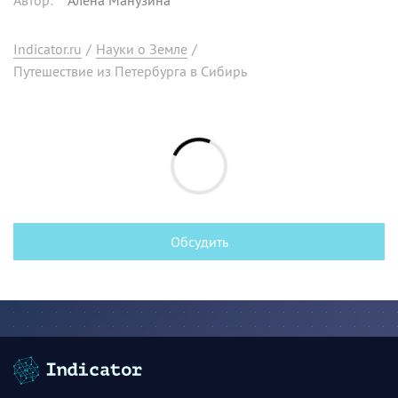
Автор
:
Алена Манузина
Indicator.ru
/
Науки о Земле
/
Путешествие из Петербурга в Сибирь
Обсудить