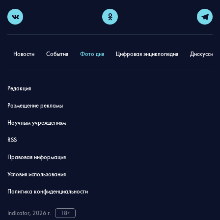
Новости
События
Фото дня
Цифровая энциклопедия
Дискуссион
Редакция
Размещение рекламы
Научным учреждениям
RSS
Правовая информация
Условия использования
Политика конфиденциальности
Indicator, 2026 г.
18+