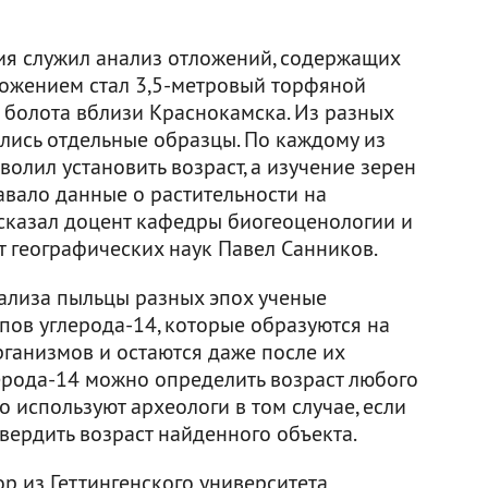
я служил анализ отложений, содержащих
ложением стал 3,5-метровый торфяной
 болота вблизи Краснокамска. Из разных
лись отдельные образцы. По каждому из
олил установить возраст, а изучение зерен
авало данные о растительности на
сказал доцент кафедры биогеоценологии и
 географических наук Павел Санников.
ализа пыльцы разных эпох ученые
пов углерода-14, которые образуются на
ганизмов и остаются даже после их
лерода-14 можно определить возраст любого
о используют археологи в том случае, если
ердить возраст найденного объекта.
р из Геттингенского университета