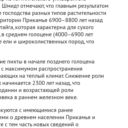
Шмидт отмечают, что главным результатом
 господства разных типов растительности
ерритории Прикамья 6900–8800 лет назад
айга, которая характерна для сухого
, в среднем голоцене (4000–6900 лет
е ели и широколиственных пород, что
е пихты в начале позднего голоцена
т с максимумом распространения
ающих на теплый климат. Снижение роли
начинается 2300 лет назад, что
лодании и возрастающей роли
овека в раннем железном веке.
куются с имеющимися ранее
ями о древнем населении Прикамья и
е с тем часть новых сведений о