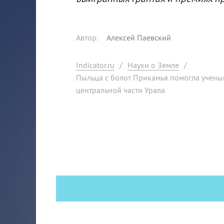
Автор
:
Алексей Паевский
Indicator.ru
/
Науки о Земле
/
Пыльца с болот Прикамья помогла учены
центральной части Урала