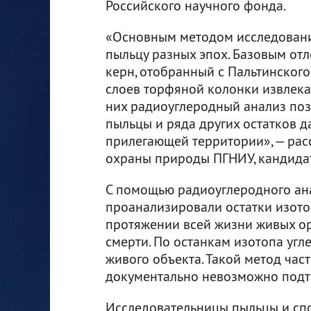
Российского научного фонда.
«Основным методом исследовани
пыльцу разных эпох. Базовым от
керн, отобранный с Пальтинского
слоев торфяной колонки извлека
них радиоуглеродный анализ позв
пыльцы и ряда других остатков д
прилегающей территории», — рас
охраны природы ПГНИУ, кандидат
С помощью радиоуглеродного ан
проанализировали остатки изото
протяжении всей жизни живых ор
смерти. По останкам изотопа уг
живого объекта. Такой метод част
документально невозможно подтв
Исследовательницы пыльцы и спо