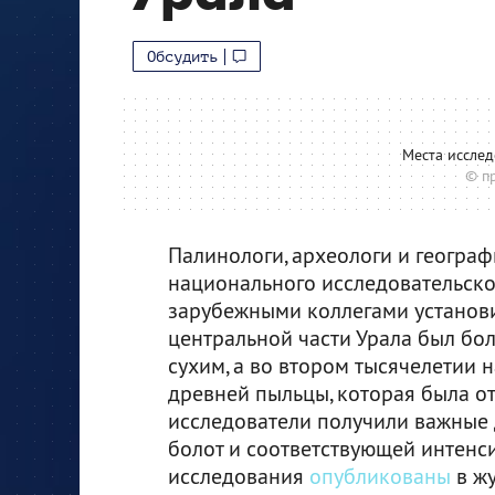
Обсудить
Места исслед
© п
Палинологи, археологи и геогра
национального исследовательског
зарубежными коллегами установил
центральной части Урала был бол
сухим, а во втором тысячелетии 
древней пыльцы, которая была о
исследователи получили важные 
болот и соответствующей интенси
исследования
опубликованы
в жу