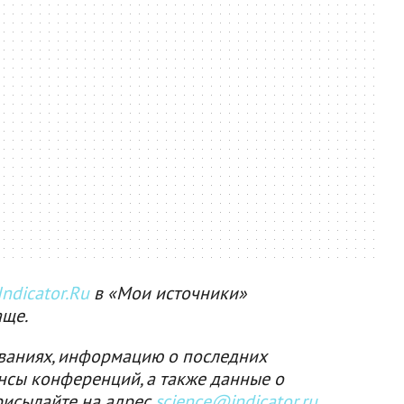
ndicator.Ru
в «Мои источники»
аще.
ваниях, информацию о последних
нсы конференций, а также данные о
рисылайте на адрес
science@indicator.ru
.