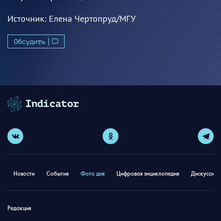
Источник:
Елена Чертопруд/МГУ
Обсудить
Новости
События
Фото дня
Цифровая энциклопедия
Дискуссион
Редакция