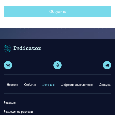
Обсудить
Новости
События
Фото дня
Цифровая энциклопедия
Дискуссион
Редакция
Размещение рекламы