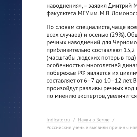
наводнения», – заявил Дмитрий 
факультета МГУ им. М.В. Ломонос
По словам специалиста, чаще все
всех случаев) и осенью (29%). О
речных наводнений для Черномо
приблизительно составляют 13,2 
(масштабы людских потерь в год) 
особенностью многолетней дина
побережье РФ является их цикли
составляет от 6–7 до 10–12 лет.
произойдут разливы речных вод 
по мнению экспертов, увеличится
Indicator.ru
/
Науки о Земле
/
Российские ученые выявили причины на