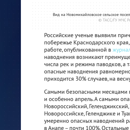
Вид на Новомихайловское сельское поселе
© ТАСС/ГУ МЧС Р
Российские ученые выявили при
побережье Краснодарского края,
работе, опубликованной в
журна
наводнения возникают преимущес
числа рек и режима паводков, а 
опасные наводнения равномерно 
приходится 30% случаев, на весну 
Самыми безопасными месяцами п
и особенно апрель. А самыми о
Новороссийский, Геленджикский, 
Новороссийске, Геленджике и Ту
умеренно опасных наводнений рав
в Анапе – почти 100%. Остальные