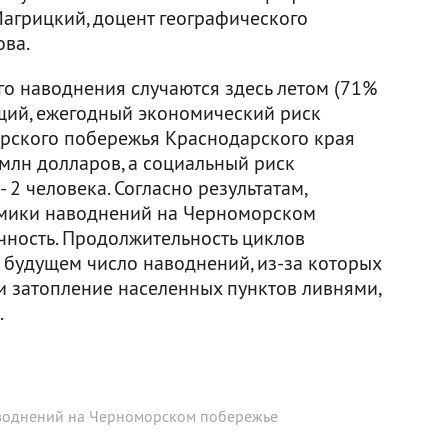
Магрицкий, доцент географического
ова.
го наводнения случаются здесь летом (71%
бщий, ежегодный экономический риск
рского побережья Краснодарского края
млн долларов, а социальный риск
- 2 человека. Согласно результатам,
мики наводнений на Черноморском
чность. Продолжительность циклов
 В будущем число наводнений, из-за которых
и затопление населенных пунктов ливнями,
.
воднений на Черноморском побережье