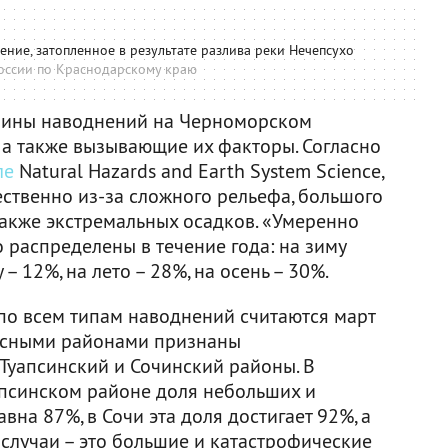
ние, затопленное в результате разлива реки Нечепсухо
оссии по Краснодарскому краю
чины наводнений на Черноморском
 а также вызывающие их факторы. Согласно
ле
Natural Hazards and Earth System Science,
твенно из-за сложного рельефа, большого
также экстремальных осадков. «Умеренно
распределены в течение года: на зиму
– 12%, на лето – 28%, на осень – 30%.
о всем типам наводнений считаются март
пасными районами признаны
Туапсинский и Сочинский районы. В
апсинском районе доля небольших и
на 87%, в Сочи эта доля достигает 92%, а
 случаи – это большие и катастрофические