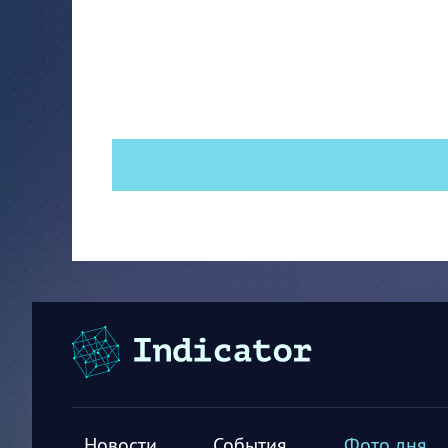
Новости
События
Фото дня