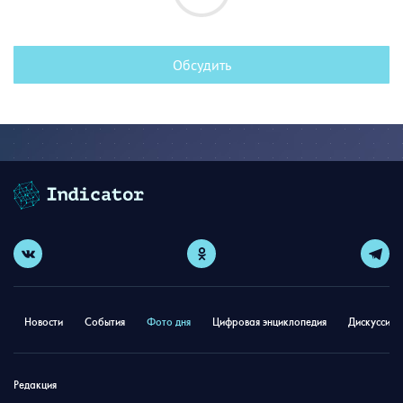
Обсудить
Новости
События
Фото дня
Цифровая энциклопедия
Дискуссион
Редакция